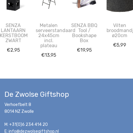
SENZA
Metalen
SENZA BBQ
Vilten
LANTAARN
serveerstandaard
Tool /
broodmand
KERSTBOOM
24x45cm
Bookshape
ø20cm
ZWART
incl.
Box
€
5,99
plateau
€
2,95
€
19,95
€
13,95
De Zwolse Giftshop
Verhoefbelt 8
8014 NZ Zwolle
M: +31(0)6 234 414 20
E: info@dezwolsegiftshop.nl