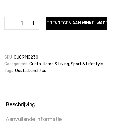
Lunchtas
TOEVOEGEN AAN WINKELWAGEN
Zigzag
-
CAS
aantal
SKU:
GU89110230
Categorieën:
Gusta
,
Home & Living
,
Sport & Lifestyle
Tags:
Gusta
,
Lunchtas
Beschrijving
Aanvullende informatie