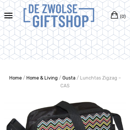
Ga
naar
Wi
de
(0)
inhoud
Home
/
Home & Living
/
Gusta
/ Lunchtas Zigzag –
CAS