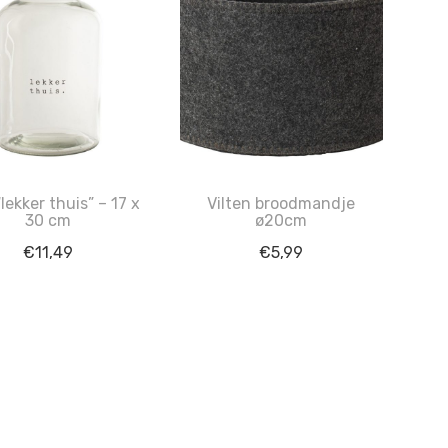
lekker thuis” – 17 x
Vilten broodmandje
30 cm
ø20cm
€
11,49
€
5,99