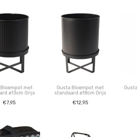
 Bloempot met
Gusta Bloempot met
Gusta
ard ø13cm Grijs
standaard ø18cm Grijs
€
7,95
€
12,95