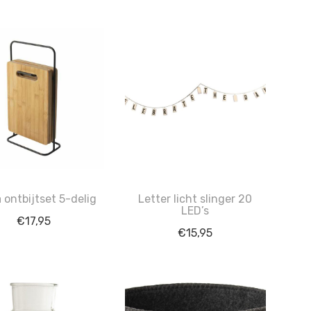
 ontbijtset 5-delig
Letter licht slinger 20
LED’s
€
17,95
€
15,95