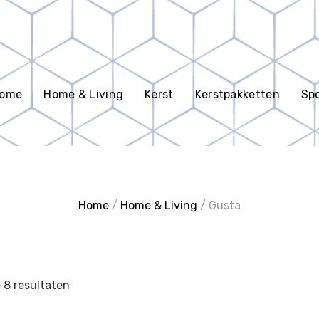
en
ome
Home & Living
Kerst
Kerstpakketten
Spo
Home
/
Home & Living
/ Gusta
e 8 resultaten