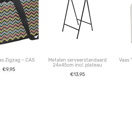
as Zigzag – CAS
Metalen serveerstandaard
Vaas “
24x45cm incl. plateau
€
9,95
€
13,95