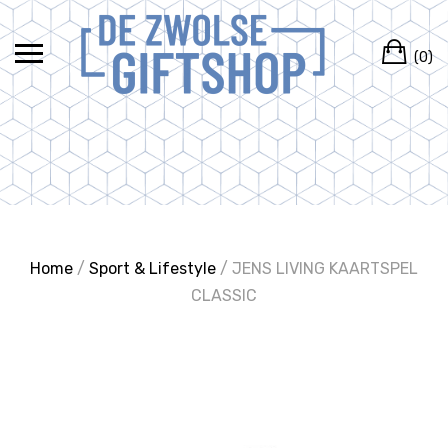
Ga
naar
Wi
de
(0)
inhoud
Home
/
Sport & Lifestyle
/ JENS LIVING KAARTSPEL
CLASSIC