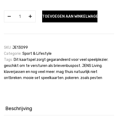
JENS
TOEVOEGEN AAN WINKELWAGEN
LIVING
KAARTSPEL
CLASSIC
aantal
SKU:
JE13099
Categorie:
Sport & Lifestyle
Tags:
Dit kaartspel zorgt gegarandeerd voor veel speelplezier
,
geschikt om te versturen als brievenbuspost
,
JENS Living
,
klaverjassen en nog veel meer
,
mag thuis natuurlijk niet
ontbreken
,
mooie set speelkaarten
,
pokeren
,
zoals pesten
Beschrijving