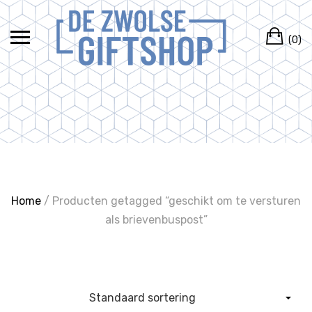
Ga
naar
Wi
de
(0)
inhoud
Home
/ Producten getagged “geschikt om te versturen
als brievenbuspost”