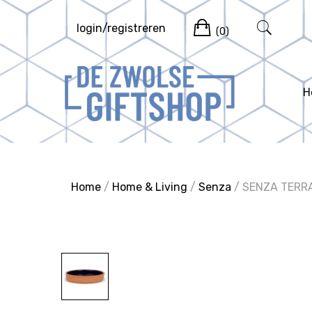
Ga
Winkelwag
naar
login/registreren
(0)
de
inhoud
H
Home
/
Home & Living
/
Senza
/ SENZA TERR