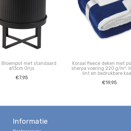
 Bloempot met standaard
Koraal fleece deken met po
ø13cm Grijs
sherpa voering 220 g/m². I
lint en bedrukbare kaa
€
7,95
€
19,95
Informatie