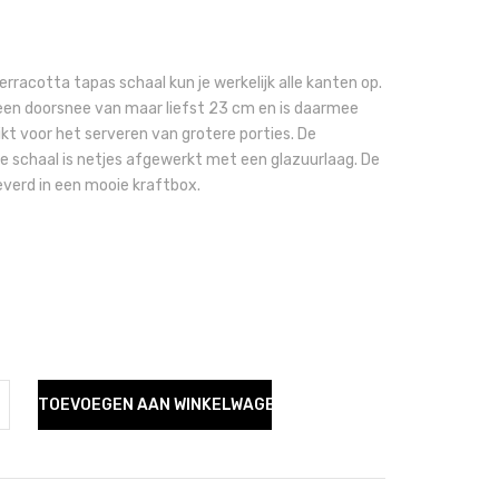
rracotta tapas schaal kun je werkelijk alle kanten op.
een doorsnee van maar liefst 23 cm en is daarmee
kt voor het serveren van grotere porties. De
e schaal is netjes afgewerkt met een glazuurlaag. De
everd in een mooie kraftbox.
TOEVOEGEN AAN WINKELWAGEN