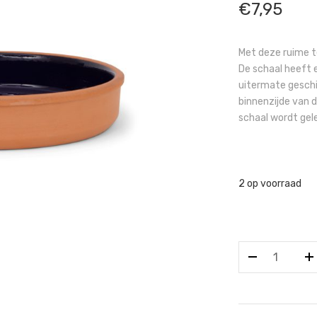
€
7,95
Met deze ruime te
De schaal heeft 
uitermate geschi
binnenzijde van d
schaal wordt gel
2 op voorraad
SENZA
TERRACOTTA
TAPAS
LARGE
BRUIN