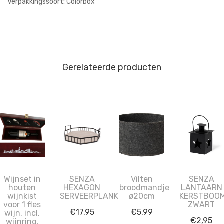
Verpakkingssoort: Colorbox
Gerelateerde producten
Wijnset in
SENZA
Vilten
SENZA
houten
HEXAGON
broodmandje
LANTAARN
wijnkist
SERVEERPLANK
ø20cm
KERSTBOO
voor 1 fles
ZWART
€
17,95
€
5,99
wijn, incl.
€
2,95
wijnring,