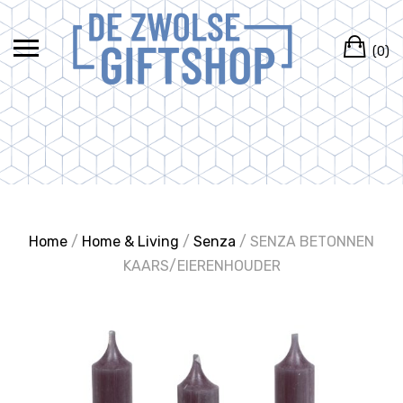
Ga
naar
Wi
de
(0)
inhoud
Home
/
Home & Living
/
Senza
/ SENZA BETONNEN
KAARS/EIERENHOUDER