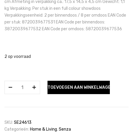
cm Afmeting in verpakking ca.: 17,5 x 14,5 x 4,5 cm Gewicht: 1,1
kg Verpakking: Per stuk in een full colour showdoos
Verpakkingseenheid: 2 per binnendoos / 8 per omdoos EAN Code
per stuk: 8720039677531 EAN Code per binnendoos:
38720039677532 EAN Code per omdoos: 58720039677536
2 op voorraad
SENZA
TOEVOEGEN AAN WINKELWAGEN
BETONNEN
KAARS/EIERENHOUDER
aantal
SKU:
SE24613
Categorieën:
Home & Living
,
Senza