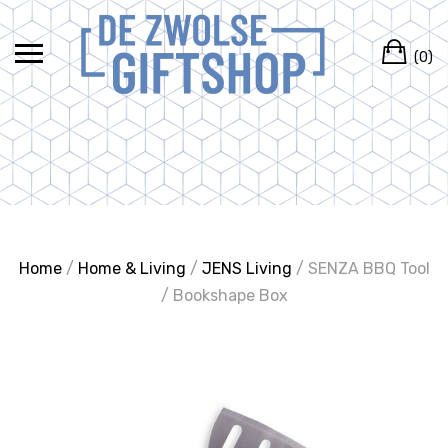
Ga
naar
Wi
de
(0)
inhoud
Home
/
Home & Living
/
JENS Living
/ SENZA BBQ Tool
/ Bookshape Box