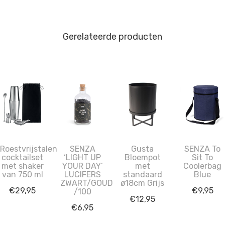
Gerelateerde producten
Roestvrijstalen
SENZA
Gusta
SENZA To
cocktailset
‘LIGHT UP
Bloempot
Sit To
met shaker
YOUR DAY’
met
Coolerbag
van 750 ml
LUCIFERS
standaard
Blue
ZWART/GOUD
ø18cm Grijs
€
29,95
€
9,95
/100
€
12,95
€
6,95