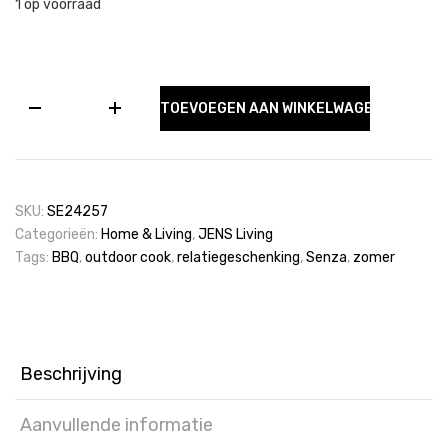
1 op voorraad
SENZA
TOEVOEGEN AAN WINKELWAGEN
BBQ
Tool
/
Bookshape
Box
SKU:
SE24257
aantal
Categorieën:
Home & Living
,
JENS Living
Tags:
BBQ
,
outdoor cook
,
relatiegeschenking
,
Senza
,
zomer
Beschrijving
Aanvullende informatie