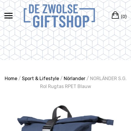
Ga
naar
Wi
de
(0)
inhoud
Home
/
Sport & Lifestyle
/
Nörlander
/ NORLÄNDER S.G.
Rol Rugtas RPET Blauw