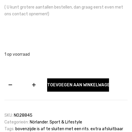
( U kunt grotere aantallen bestellen, dan graag eerst even met
ons contact opnemen!)
1 op voorraad
NORLÄNDER
TOEVOEGEN AAN WINKELWAGEN
S.G.
Rol
Rugtas
RPET
Blauw
SKU:
NO28845
aantal
Categorieën:
Nörlander
,
Sport & Lifestyle
Tags:
bovenzijde is af te sluiten met een rits
,
extra afsluitbaar