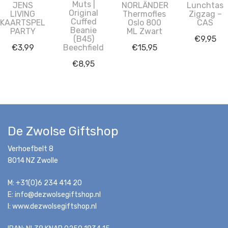
Muts |
JENS
NORLÄNDER
Lunchtas
Original
LIVING
Thermofles
Zigzag –
Cuffed
KAARTSPEL
Oslo 800
CAS
Beanie
PARTY
ML Zwart
€
9,95
(B45)
€
3,99
€
15,95
Beechfield
€
8,95
De Zwolse Giftshop
Verhoefbelt 8
8014 NZ Zwolle
M: +31(0)6 234 414 20
E: info@dezwolsegiftshop.nl
I: www.dezwolsegiftshop.nl