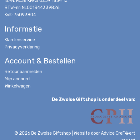
IBAN: NL38 KNAB 0259 1834 15
BTW-nr: NL001344339B26
KvK: 75093804
Informatie
Klantenservice
Privacyverklaring
Account & Bestellen
Retour aanmelden
Mijn account
Winkelwagen
De Zwolse Giftshop is onderdeel van:
© 2026 De Zwolse Giftshop
|
Website door
Advice CreГ�ert