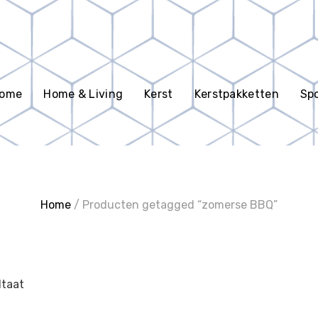
en
ome
Home & Living
Kerst
Kerstpakketten
Spo
Home
/ Producten getagged “zomerse BBQ”
ltaat