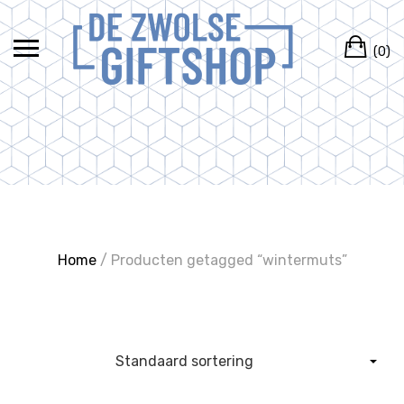
Ga
naar
Wi
de
(0)
inhoud
Home
/ Producten getagged “wintermuts”