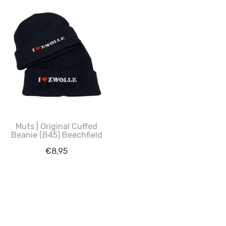
Muts | Original Cuffed
Beanie (B45) Beechfield
€
8,95