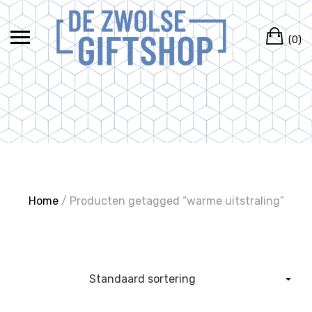
Ga
naar
Wi
de
(0)
inhoud
Home
/ Producten getagged “warme uitstraling”