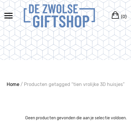
Ga
naar
Wi
de
(0)
inhoud
Home
/ Producten getagged “tien vrolijke 3D huisjes”
Geen producten gevonden die aan je selectie voldoen.