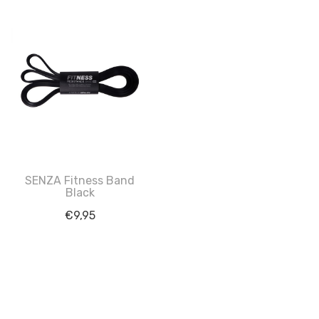
SENZA Fitness Band
Black
€
9,95