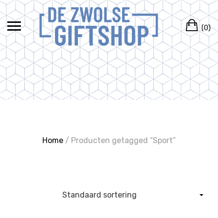
Ga
naar
Wi
de
(0)
inhoud
Home
/ Producten getagged “Sport”