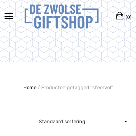
Ga
naar
Wi
de
(0)
inhoud
Home
/ Producten getagged “sfeervol”