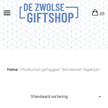
Ga
naar
Wi
de
(0)
inhoud
Home
/ Producten getagged “Serveerset Tegeltjes”