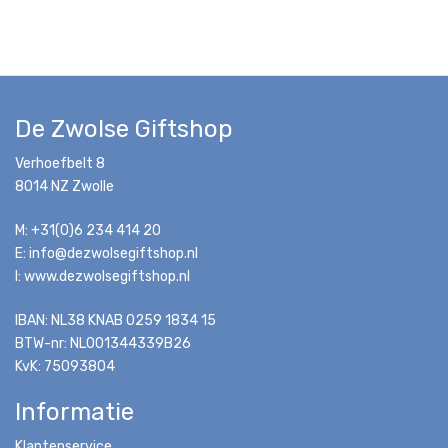
De Zwolse Giftshop
Verhoefbelt 8
8014 NZ Zwolle
M: +31(0)6 234 414 20
E: info@dezwolsegiftshop.nl
I: www.dezwolsegiftshop.nl
IBAN: NL38 KNAB 0259 1834 15
BTW-nr: NL001344339B26
KvK: 75093804
Informatie
Klantenservice