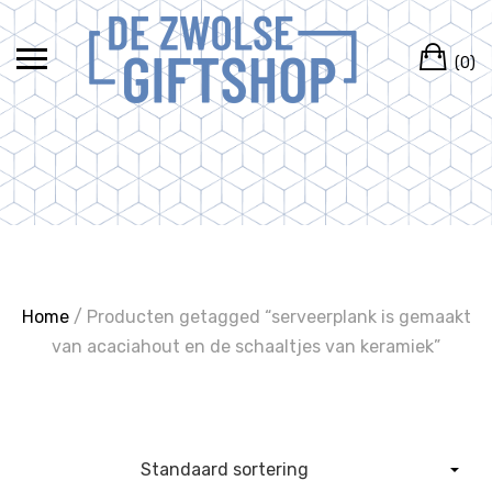
Ga
naar
Wi
de
(0)
inhoud
Home
/ Producten getagged “serveerplank is gemaakt
van acaciahout en de schaaltjes van keramiek”