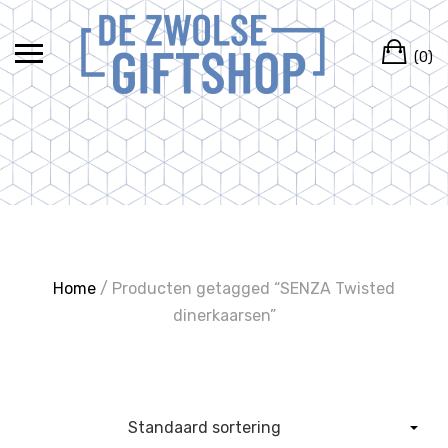
Ga
naar
Wi
de
(0)
inhoud
Home
/ Producten getagged “SENZA Twisted
dinerkaarsen”