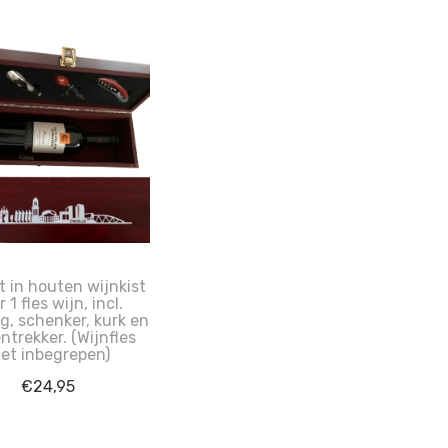
t in houten wijnkist
 1 fles wijn, incl.
g, schenker, kurk en
ntrekker. (Wijnfles
iet inbegrepen)
€
24,95