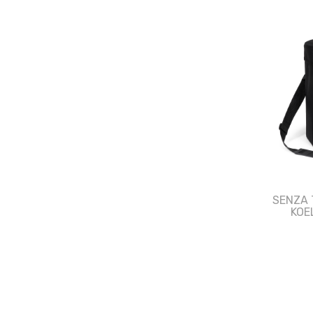
SENZA 
KOE