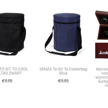
TO SIT TO COOL
SENZA To Sit To Coolerbag
Wijnse
LTAS ZWART
Blue
voor
wijnrin
€
9,95
€
9,95
kurke
n