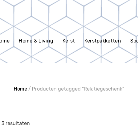
en
ome
Home & Living
Kerst
Kerstpakketten
Spo
Home
/ Producten getagged “Relatiegeschenk”
e 3 resultaten