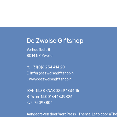
De Zwolse Giftshop
Verhoefbelt 8
8014 NZ Zwolle
M: +31(0)6 234 414 20
E: info@dezwolsegiftshop.nl
I: www.dezwolsegiftshop.nl
IBAN: NL38 KNAB 0259 1834 15
BTW-nr: NL001344339B26
KvK: 75093804
Aangedreven door WordPress
|
Thema:
Leto
door aTh