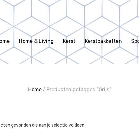
en
ome
Home & Living
Kerst
Kerstpakketten
Spo
Home
/ Producten getagged “Grijs”
cten gevonden die aan je selectie voldoen.