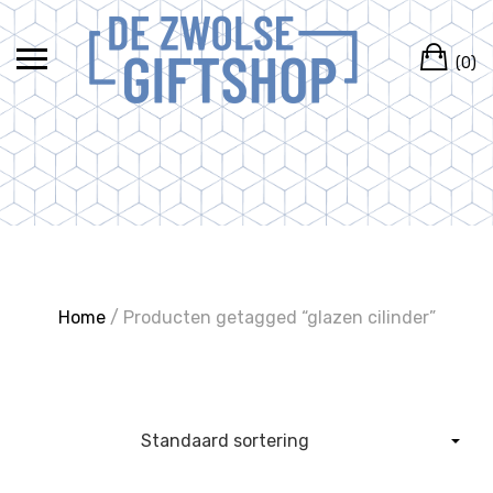
Ga
naar
Wi
de
(0)
inhoud
Home
/ Producten getagged “glazen cilinder”