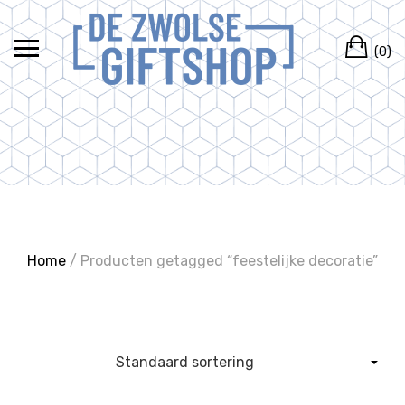
Ga
naar
Wi
de
(0)
inhoud
Home
/ Producten getagged “feestelijke decoratie”