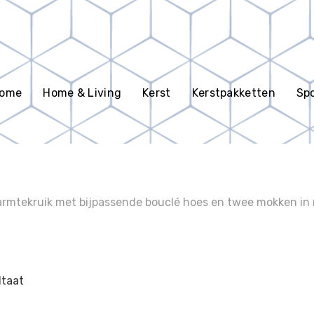
en
ome
Home & Living
Kerst
Kerstpakketten
Spo
tekruik met bijpassende bouclé hoes en twee mokken in ret
ltaat