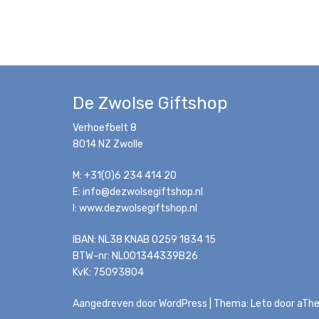
De Zwolse Giftshop
Verhoefbelt 8
8014 NZ Zwolle
M: +31(0)6 234 414 20
E: info@dezwolsegiftshop.nl
I: www.dezwolsegiftshop.nl
IBAN: NL38 KNAB 0259 1834 15
BTW-nr: NL001344339B26
KvK: 75093804
Aangedreven door WordPress
|
Thema:
Leto
door aTh