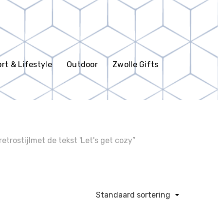
rt & Lifestyle
Outdoor
Zwolle Gifts
rostijlmet de tekst 'Let's get cozy”