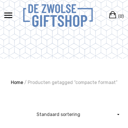
Ga
naar
Wi
de
(0)
inhoud
Home
/ Producten getagged “compacte formaat”